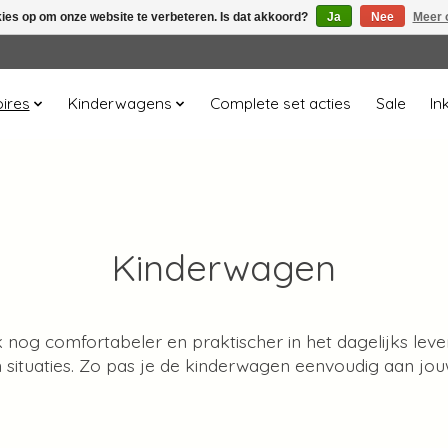
kies op om onze website te verbeteren. Is dat akkoord?
Ja
Nee
Meer 
ires
Kinderwagens
Complete set acties
Sale
In
Kinderwagen
nog comfortabeler en praktischer in het dagelijks lev
en situaties. Zo pas je de kinderwagen eenvoudig aan jo