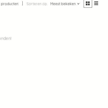
 producten
Sorteren op
Meest bekeken
onden!