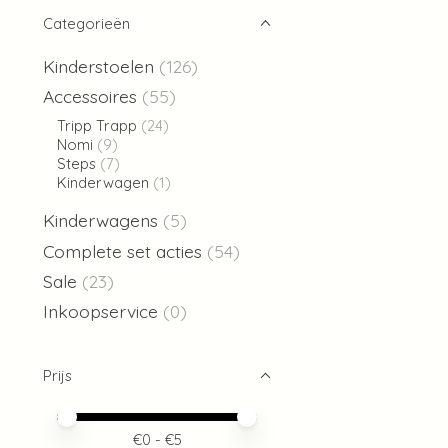
Categorieën
Kinderstoelen
(126)
Accessoires
(55)
Tripp Trapp
(24)
Nomi
(9)
Steps
(7)
Kinderwagen
(1)
Kinderwagens
(5)
Complete set acties
(54)
Sale
(23)
Inkoopservice
(0)
Prijs
Minimale prijswaarde
Price maximum value
€
0
- €
5