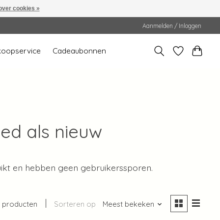
over cookies »
Aanmelden / Inloggen
koopservice
Cadeaubonnen
oed als nieuw
ruikt en hebben geen gebruikerssporen.
 producten
Sorteren op
Meest bekeken