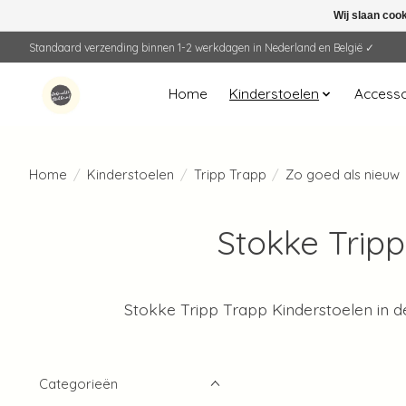
Wij slaan coo
Standaard verzending binnen 1-2 werkdagen in Nederland en België ✓
Home
Kinderstoelen
Accesso
Home
/
Kinderstoelen
/
Tripp Trapp
/
Zo goed als nieuw
Stokke Tripp
Stokke Tripp Trapp Kinderstoelen in d
Categorieën