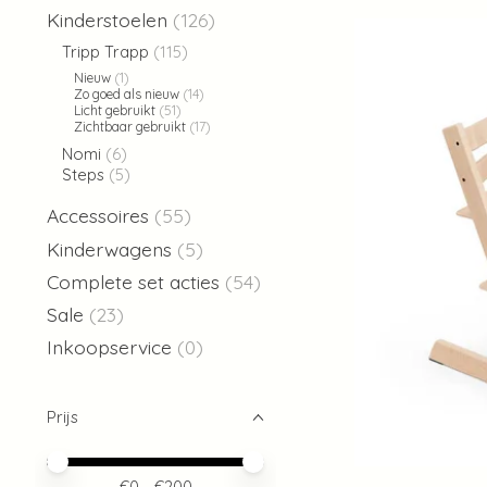
Kinderstoelen
(126)
Tripp Trapp
(115)
Nieuw
(1)
Zo goed als nieuw
(14)
Licht gebruikt
(51)
Zichtbaar gebruikt
(17)
Nomi
(6)
Steps
(5)
Accessoires
(55)
Kinderwagens
(5)
Complete set acties
(54)
Sale
(23)
Inkoopservice
(0)
Prijs
Minimale prijswaarde
Price maximum value
€
0
- €
200