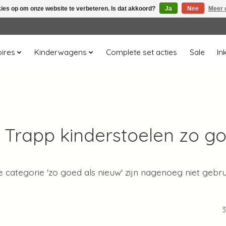
kies op om onze website te verbeteren. Is dat akkoord?
Ja
Nee
Meer 
ires
Kinderwagens
Complete set acties
Sale
In
 Trapp kinderstoelen zo g
e categorie 'zo goed als nieuw' zijn nagenoeg niet geb
3