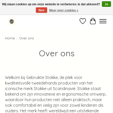
Wij slaan cookies op om onze website te verbeteren. Is dat akkoord?
Ja
Nee
Meer over cookies »
Standaard verzending binnen 1-2 werkdagen in Nederland en België ✓
Verlanglijst
Winkelwag
Home
/
Over ons
Over ons
Welkom bij Gebruikte Stokke, de plek voor
kwaliteitsvolle tweedehands producten van het
iconische merk Stokke uit Scandinavië. Stokke staat
bekend om zijn innovatieve en ergonomische ontwerp,
waardoor hun producten niet alleen praktisch, maar
ook comfortabel en veilig zijn voor zowel kinderen als
ouders. Het merk heeft wereldwijd een uitstekende