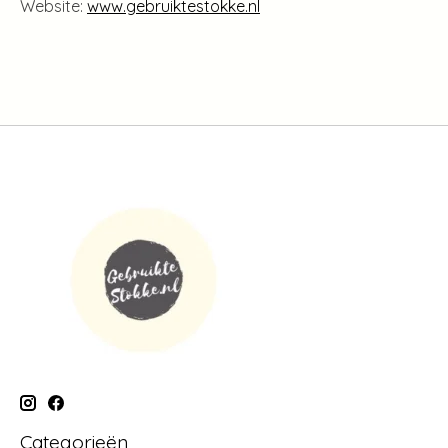
Website:
www.gebruiktestokke.nl
Categorieën