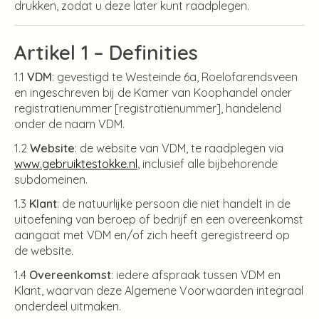
drukken, zodat u deze later kunt raadplegen.
Artikel 1 – Definities
1.1
VDM
: gevestigd te Westeinde 6a, Roelofarendsveen
en ingeschreven bij de Kamer van Koophandel onder
registratienummer [registratienummer], handelend
onder de naam VDM.
1.2
Website
: de website van VDM, te raadplegen via
www.gebruiktestokke.nl
, inclusief alle bijbehorende
subdomeinen.
1.3
Klant
: de natuurlijke persoon die niet handelt in de
uitoefening van beroep of bedrijf en een overeenkomst
aangaat met VDM en/of zich heeft geregistreerd op
de website.
1.4
Overeenkomst
: iedere afspraak tussen VDM en
Klant, waarvan deze Algemene Voorwaarden integraal
onderdeel uitmaken.