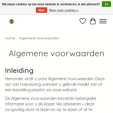
Wij slaan cookies op om onze website te verbeteren. Is dat akkoord?
Ja
Nee
Meer over cookies »
Standaard verzending binnen 1-2 werkdagen in Nederland en België ✓
Verlanglijst
Winkelwag
Home
/
Algemene voorwaarden
Algemene voorwaarden
Inleiding
Hieronder vindt u onze Algemene Voorwaarden. Deze
zijn van toepassing wanneer u gebruik maakt van of
een bestelling plaatst via onze website.
De Algemene Voorwaarden bevatten belangrijke
informatie voor u als koper. Wij adviseren u deze
zorgvuldig door te lezen en op te slaan of af te