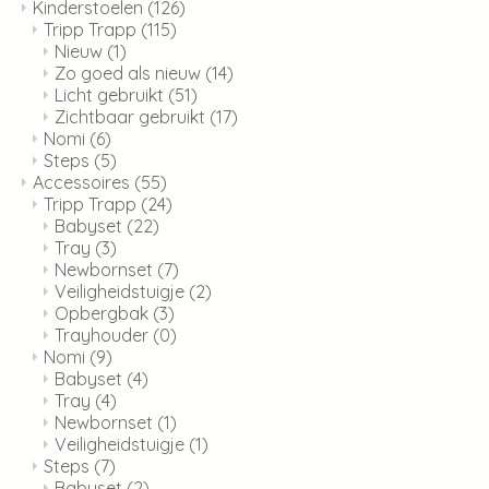
Kinderstoelen
(126)
Tripp Trapp
(115)
Nieuw
(1)
Zo goed als nieuw
(14)
Licht gebruikt
(51)
Zichtbaar gebruikt
(17)
Nomi
(6)
Steps
(5)
Accessoires
(55)
Tripp Trapp
(24)
Babyset
(22)
Tray
(3)
Newbornset
(7)
Veiligheidstuigje
(2)
Opbergbak
(3)
Trayhouder
(0)
Nomi
(9)
Babyset
(4)
Tray
(4)
Newbornset
(1)
Veiligheidstuigje
(1)
Steps
(7)
Babyset
(2)