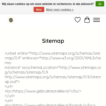
Wij slaan cookies op om onze website te verbeteren. Is dat akkoord?
Ja
Nee
Meer over cookies »
Standaard verzending binnen 1-2 werkdagen in Nederland en België ✓
Verlanglijst
Winkelwag
Sitemap
<urlset
xmlns
="
http://www.sitemaps.org/schemas/site
map/0.9
"
xmlns:xsi
="
http://www.w3.org/2001/XMLSche
ma-
instance
"
xsi:schemaLocation
="
http://www.sitemaps.or
g/schemas/sitemap/0.9
http://www.sitemaps.org/schemas/sitemap/0.9/sitem
ap.xsd
"
>
<url>
<loc>
https://www.gebruiktestokke.nl/
</loc>
</url>
<url>
<loc>
https://www.gebruiktestokke.nl/brands/
</loc>