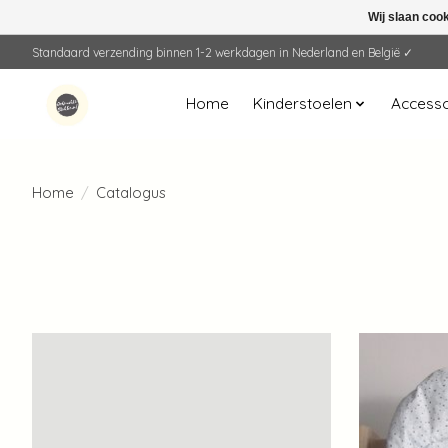
Wij slaan coo
Standaard verzending binnen 1-2 werkdagen in Nederland en België ✓
Home
Kinderstoelen
Accesso
Home
/
Catalogus