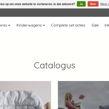
kies op om onze website te verbeteren. Is dat akkoord?
Ja
Nee
Meer 
ires
Kinderwagens
Complete set acties
Sale
In
Catalogus