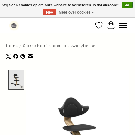
Wij slaan cookies op om onze website te verbeteren. Is dat akkoord?
Ja
Nee
Meer over cookies »
Standaard verzending binnen 1-2 werkdagen in Nederland en België ✓
Verlanglijst
Winkelwag
Home
/
Stokke Nomi kinderstoel zwart/beuken
Product image slideshow Items