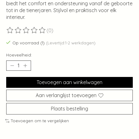
biedt het comfort en ondersteuning vanaf de geboorte
tot in de tienerjaren. Stijlvol en praktisch voor elk
interieur.
(0)
De beoordeling van dit product is
0
van de 5
Op voorraad (1)
(Levertijd:1-2 werkdagen)
Hoeveelheid:
Toevoegen aan winkelwagen
Aan verlanglijst toevoegen
Plaats bestelling
Toevoegen om te vergelijken