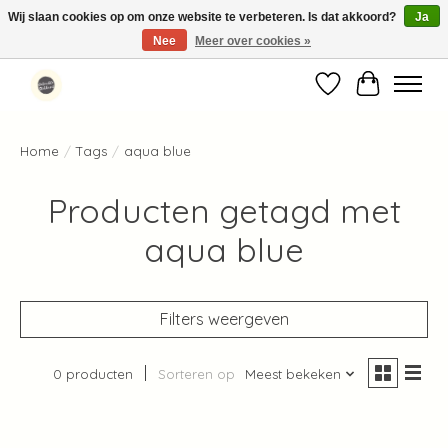
Wij slaan cookies op om onze website te verbeteren. Is dat akkoord?
Ja
Nee
Meer over cookies »
Standaard verzending binnen 1-2 werkdagen in Nederland en België ✓
Verlanglijst
Winkelwag
Home
/
Tags
/
aqua blue
Producten getagd met
aqua blue
Filters weergeven
0 producten
Sorteren op
Meest bekeken