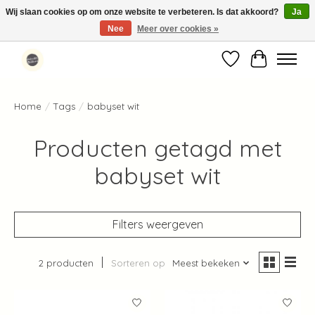
Wij slaan cookies op om onze website te verbeteren. Is dat akkoord?
Ja
Nee
Meer over cookies »
Standaard verzending binnen 1-2 werkdagen in Nederland en België ✓
Verlanglijst
Winkelwag
Home
/
Tags
/
babyset wit
Producten getagd met
babyset wit
Filters weergeven
2 producten
Sorteren op
Meest bekeken