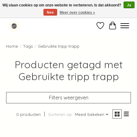
Wij slaan cookies op om onze website te verbeteren. Is dat akkoord?
Ja
Nee
Meer over cookies »
Standaard verzending binnen 1-2 werkdagen in Nederland en België ✓
Verlanglijst
Winkelwag
Home
/
Tags
/
Gebruikte tripp trapp
Producten getagd met
Gebruikte tripp trapp
Filters weergeven
0 producten
Sorteren op
Meest bekeken