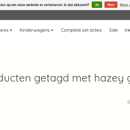
kies op om onze website te verbeteren. Is dat akkoord?
Ja
Nee
Meer 
ires
Kinderwagens
Complete set acties
Sale
In
ducten getagd met hazey 
0