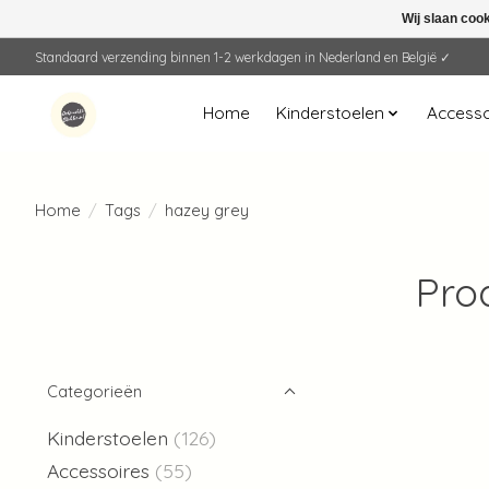
Wij slaan coo
Standaard verzending binnen 1-2 werkdagen in Nederland en België ✓
Home
Kinderstoelen
Accesso
Home
/
Tags
/
hazey grey
Pro
Categorieën
Kinderstoelen
(126)
Accessoires
(55)