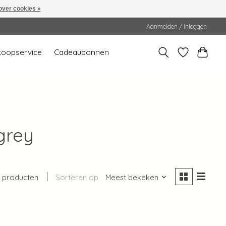
over cookies »
Aanmelden / Inloggen
koopservice
Cadeaubonnen
grey
 producten
Sorteren op
Meest bekeken