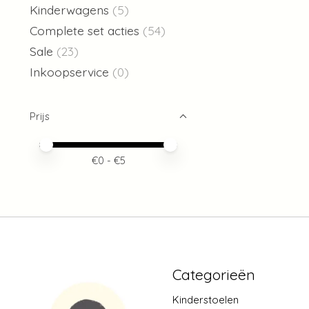
Kinderwagens
(5)
Complete set acties
(54)
Sale
(23)
Inkoopservice
(0)
Prijs
Minimale prijswaarde
Price maximum value
€
0
- €
5
Categorieën
Kinderstoelen