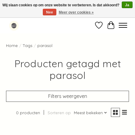
Wij slaan cookies op om onze website te verbeteren. Is dat akkoord?
Ja
Nee
Meer over cookies »
Standaard verzending binnen 1-2 werkdagen in Nederland en België ✓
Verlanglijst
Winkelwag
Home
/
Tags
/
parasol
Producten getagd met
parasol
Filters weergeven
0 producten
Sorteren op
Meest bekeken