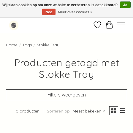
Wij slaan cookies op om onze website te verbeteren. Is dat akkoord?
Ja
Nee
Meer over cookies »
Standaard verzending binnen 1-2 werkdagen in Nederland en België ✓
Verlanglijst
Winkelwag
Home
/
Tags
/
Stokke Tray
Producten getagd met
Stokke Tray
Filters weergeven
0 producten
Sorteren op
Meest bekeken