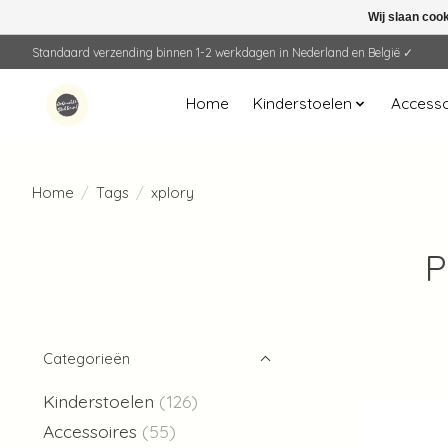
Wij slaan coo
Standaard verzending binnen 1-2 werkdagen in Nederland en België ✓
Home
Kinderstoelen
Accesso
Home
/
Tags
/
xplory
P
Categorieën
Kinderstoelen
(126)
Accessoires
(55)