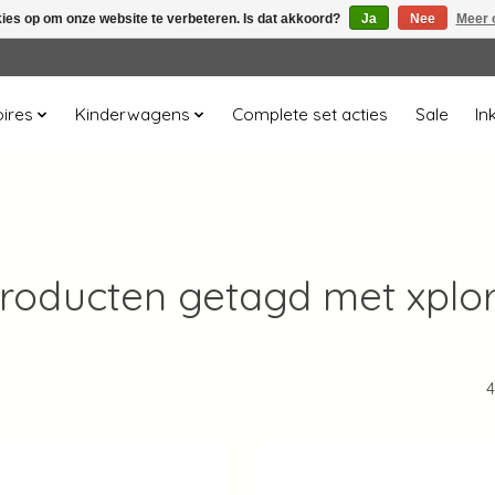
kies op om onze website te verbeteren. Is dat akkoord?
Ja
Nee
Meer 
ires
Kinderwagens
Complete set acties
Sale
In
roducten getagd met xplo
4