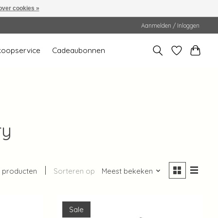
over cookies »
Aanmelden / Inloggen
koopservice
Cadeaubonnen
ry
 producten
Sorteren op
Meest bekeken
Sale