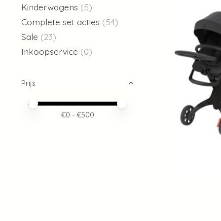
Kinderwagens
(5)
Complete set acties
(54)
Sale
(23)
Inkoopservice
(0)
Prijs
Minimale prijswaarde
Price maximum value
€
0
- €
500